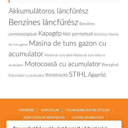
Akkumulátoros láncfűrész
Benzines láncfűrész
Benzines
Kapagép
Kézi permetező
permetezőgépek
láncfűrész
Masina
Masina de tuns gazon cu
de tuns gazon
acumulator
Masina de tuns iarba
Masina de tuns iarba cu
Motocoasă cu acumulator
Porszívó
acumulator
STIHL
Ágaprító
Rönkhasító
Pulverizator cu acumulator
TERMÉKEK
KAPCSOLAT
FELHASZNÁLÁSI FELTÉTELEK
ADATVÉDELMI IRÁNYELVEK
COOKIE-SZABÁLYZAT
TERMÉKVISSZAKÜLDÉS
SZÁLLÍTÁS ÉS FIZETÉS