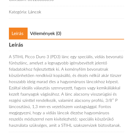
Kategória:
Láncok
Leírás
Vélemények (0)
Leírás
A STIHL Picco Duro 3 (PD3) lánc egy speciális, vídiás bevonatú
fűrészlánc, amelyet a legnagyobb igénybevételt jelentő
feladatokhoz fejlesztettek ki. A keményfém bevonatnak
köszönhetően rendkívül kopásálló, és élezés nélkül akár tízszer
hosszabb ideig marad éles a hagyományos láncokhoz képest.
Ezáltal ideális választás szennyezett, fagyos vagy kemikáliákkal
kezelt faanyagok vágásához. A lánc alacsony visszarúgási és
rezgési szinttel rendelkezik, valamint alacsony profilú, 3/8″ P
láncosztású, 1,3 mm-es vezetőszem vastagsággal. Fontos
megjegyezni, hogy a vídiás láncok élezése hagyományos
reszelős módszerrel nem kivitelezhető; speciális köszörűkő
használata szükséges, amit a STIHL szakszervizek biztosítanak.