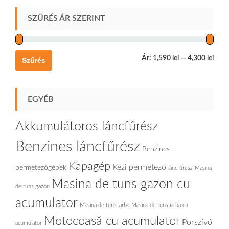
SZŰRÉS ÁR SZERINT
Ár:
1,590 lei
—
4,300 lei
Szűrés
EGYÉB
Akkumulátoros láncfűrész
Benzines láncfűrész
Benzines
Kapagép
Kézi permetező
permetezőgépek
láncfűrész
Masina
Masina de tuns gazon cu
de tuns gazon
acumulator
Masina de tuns iarba
Masina de tuns iarba cu
Motocoasă cu acumulator
Porszívó
acumulator