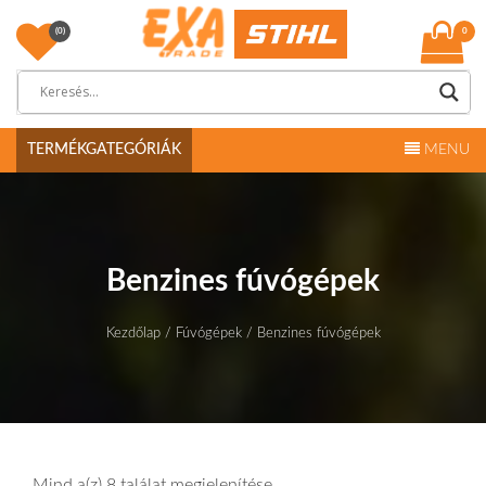
Skip
to
(0)
0
content
Exa Trade
TERMÉKGATEGÓRIÁK
MENU
Benzines fúvógépek
Kezdőlap
/
Fúvógépek
/ Benzines fúvógépek
Mind a(z) 8 találat megjelenítése