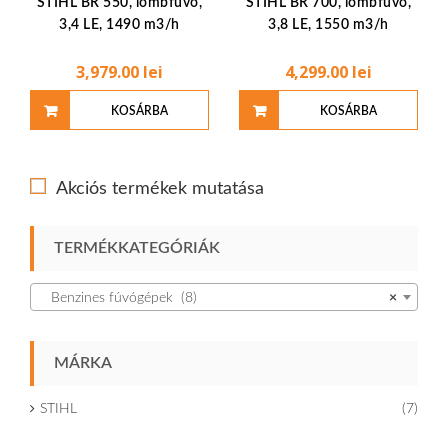
STIHL BR 550, lombfúvó,
STIHL BR 700, lombfúvó,
3,4 LE, 1490 m3/h
3,8 LE, 1550 m3/h
3,979.00
lei
4,299.00
lei
KOSÁRBA
KOSÁRBA
TESZEM
TESZEM
Akciós termékek mutatása
TERMÉKKATEGÓRIÁK
Benzines fúvógépek (8)
×
MÁRKA
STIHL
(7)