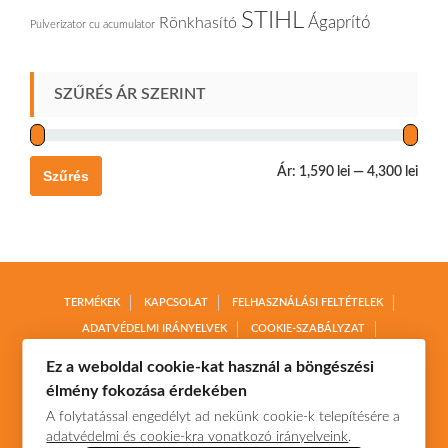
STIHL
Ágaprító
Rönkhasító
Pulverizator cu acumulator
SZŰRÉS ÁR SZERINT
Ár:
1,590 lei
—
4,300 lei
Szűrés
TERMÉKEK
KAPCSOLAT
FELHASZNÁLÁSI FELTÉTELEK
ADATVÉDELMI IRÁNYELVEK
COOKIE-SZABÁLYZAT
TERMÉKVISSZAKÜLDÉS
SZÁLLÍTÁS ÉS FIZETÉS
Ez a weboldal cookie-kat használ a böngészési
élmény fokozása érdekében
A folytatással engedélyt ad nekünk cookie-k telepítésére a
adatvédelmi és cookie-kra vonatkozó irányelveink
.