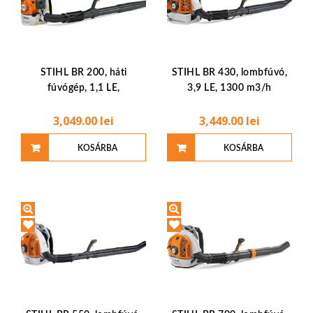
STIHL BR 200, háti
STIHL BR 430, lombfúvó,
fúvógép, 1,1 LE,
3,9 LE, 1300 m3/h
3,049.00
lei
3,449.00
lei
KOSÁRBA
KOSÁRBA
TESZEM
TESZEM