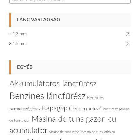
LÁNC VASTAGSÁG
1.3 mm
(3)
1.5 mm
(3)
EGYÉB
Akkumulátoros láncfűrész
Benzines láncfűrész
Benzines
Kapagép
Kézi permetező
permetezőgépek
láncfűrész
Masina
Masina de tuns gazon cu
de tuns gazon
acumulator
Masina de tuns iarba
Masina de tuns iarba cu