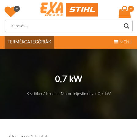
Skip
to
(0)
0
content
Exa Trade
TERMÉKGATEGÓRIÁK
MENU
0,7 kW
Kezdőlap
/ Product Motor teljesítmény / 0,7 kW
Összesen 1 találat