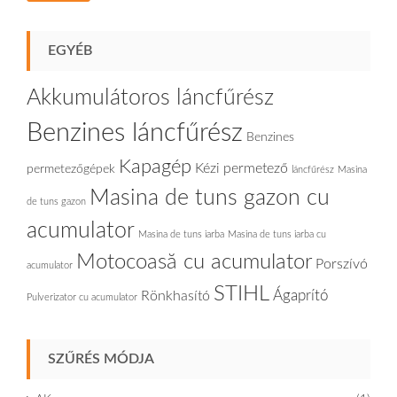
EGYÉB
Akkumulátoros láncfűrész
Benzines láncfűrész
Benzines
Kapagép
Kézi permetező
permetezőgépek
láncfűrész
Masina
Masina de tuns gazon cu
de tuns gazon
acumulator
Masina de tuns iarba
Masina de tuns iarba cu
Motocoasă cu acumulator
Porszívó
acumulator
STIHL
Ágaprító
Rönkhasító
Pulverizator cu acumulator
SZŰRÉS MÓDJA