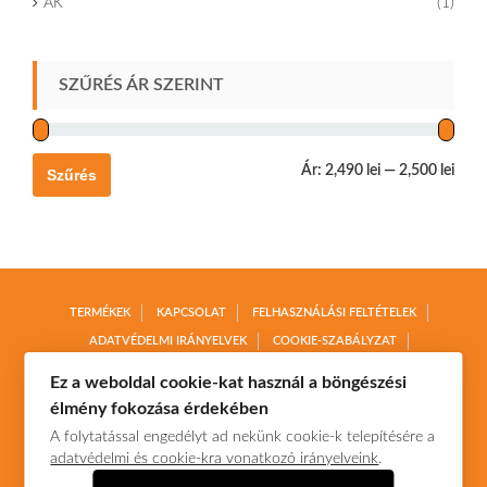
AK
(1)
SZŰRÉS ÁR SZERINT
Ár:
2,490 lei
—
2,500 lei
Szűrés
TERMÉKEK
KAPCSOLAT
FELHASZNÁLÁSI FELTÉTELEK
ADATVÉDELMI IRÁNYELVEK
COOKIE-SZABÁLYZAT
TERMÉKVISSZAKÜLDÉS
SZÁLLÍTÁS ÉS FIZETÉS
Ez a weboldal cookie-kat használ a böngészési
élmény fokozása érdekében
A folytatással engedélyt ad nekünk cookie-k telepítésére a
adatvédelmi és cookie-kra vonatkozó irányelveink
.