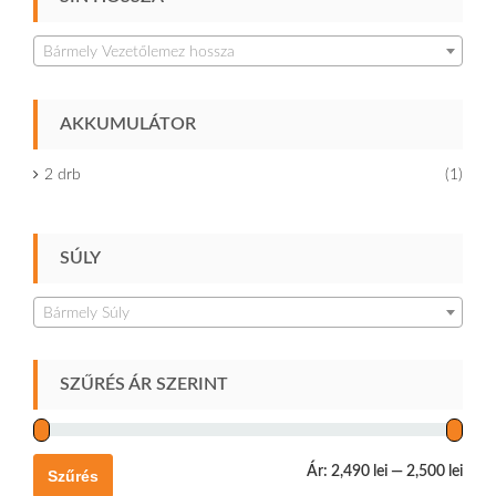
Bármely Vezetőlemez hossza
AKKUMULÁTOR
2 drb
(1)
SÚLY
Bármely Súly
SZŰRÉS ÁR SZERINT
Ár:
2,490 lei
—
2,500 lei
Szűrés